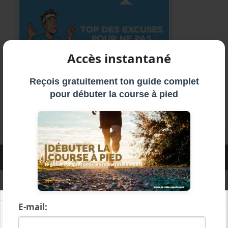
Accès instantané
Découvrez quelles sont les meilleures
Reçois gratuitement ton guide complet
pour débuter la course à pied
excuses pour ne pas aller courir et ce qui
vous allez manquer en les écoutant.
Articles sur le
même sujet
La règle des 10 minutes : L'astuce mentale pour aller courir quand on a la flemme
E-mail:
Top des excuses pour ne pas aller courir