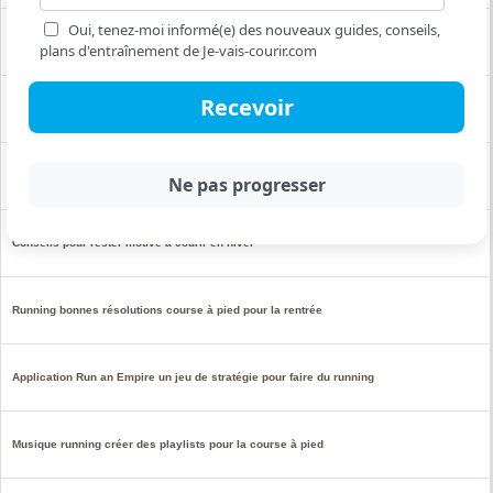
Oui, tenez-moi informé(e) des nouveaux guides, conseils,
Perte de motivation en running : les pièges à éviter
plans d'entraînement de Je-vais-courir.com
Livres audio inspirants à écouter pendant le sport
Idées de pancarte d'encouragement pour un marathon
Conseils pour rester motivé à courir en hiver
Running bonnes résolutions course à pied pour la rentrée
Application Run an Empire un jeu de stratégie pour faire du running
Musique running créer des playlists pour la course à pied