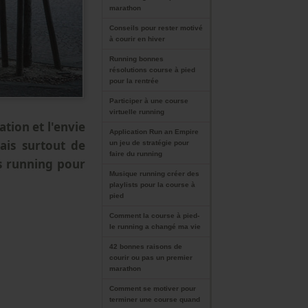
marathon
Conseils pour rester motivé
à courir en hiver
Running bonnes
résolutions course à pied
pour la rentrée
Participer à une course
virtuelle running
ation et l'envie
Application Run an Empire
mais surtout de
un jeu de stratégie pour
faire du running
s running pour
Musique running créer des
playlists pour la course à
pied
Comment la course à pied-
le running a changé ma vie
42 bonnes raisons de
courir ou pas un premier
marathon
Comment se motiver pour
terminer une course quand