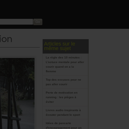
ion
Articles sur le
même sujet
La règle des 10 minutes :
L'astuce mentale pour aller
courir quand on a la
flemme
Top des excuses pour ne
pas aller courir
Perte de motivation en
running : les pièges à
éviter
Livres audio inspirants à
écouter pendant le sport
Idées de pancarte
d'encouragement pour un