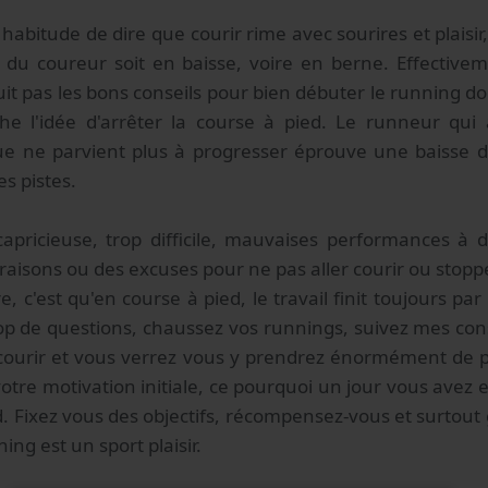
 habitude de dire que courir rime avec sourires et plaisir, 
 du coureur soit en baisse, voire en berne. Effectivem
it pas les bons conseils pour bien débuter le running doi
he l'idée d'arrêter la course à pied. Le runneur qui 
e ne parvient plus à progresser éprouve une baisse d
es pistes.
apricieuse, trop difficile, mauvaises performances à d
raisons ou des excuses pour ne pas aller courir ou stoppe
re, c'est qu'en course à pied, le travail finit toujours par
op de questions, chaussez vos runnings, suivez mes con
courir et vous verrez vous y prendrez énormément de pl
otre motivation initiale, ce pourquoi un jour vous avez eu
d. Fixez vous des objectifs, récompensez-vous et surtout
ing est un sport plaisir.