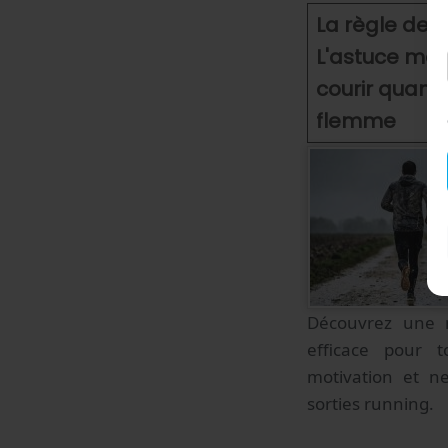
La règle des 
L'astuce men
courir quand 
flemme
Découvrez une 
efficace pour t
motivation et n
sorties running.