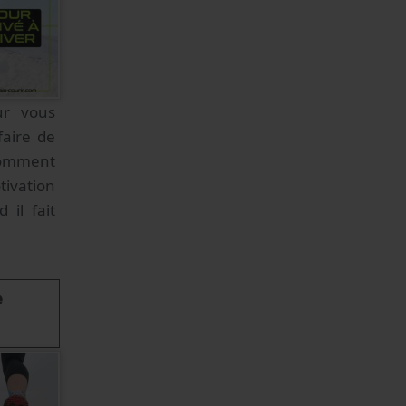
ur vous
faire de
Comment
tivation
 il fait
e