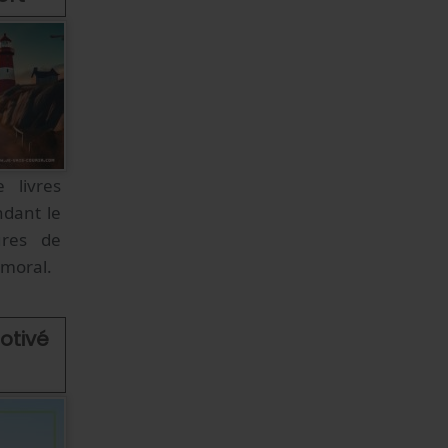
 livres
ndant le
ures de
 moral.
otivé