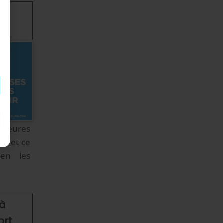
ne
illeures
ir et ce
en les
 à
ort