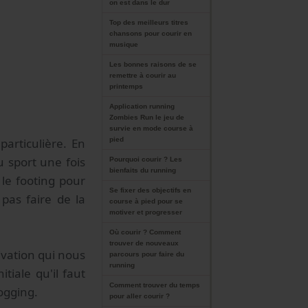
on est dans le dur
Top des meilleurs titres
chansons pour courir en
musique
Les bonnes raisons de se
remettre à courir au
printemps
Application running
Zombies Run le jeu de
survie en mode course à
articulière. En
pied
u sport une fois
Pourquoi courir ? Les
bienfaits du running
 le footing pour
Se fixer des objectifs en
pas faire de la
course à pied pour se
motiver et progresser
Où courir ? Comment
trouver de nouveaux
ivation qui nous
parcours pour faire du
running
tiale qu'il faut
Comment trouver du temps
ogging.
pour aller courir ?