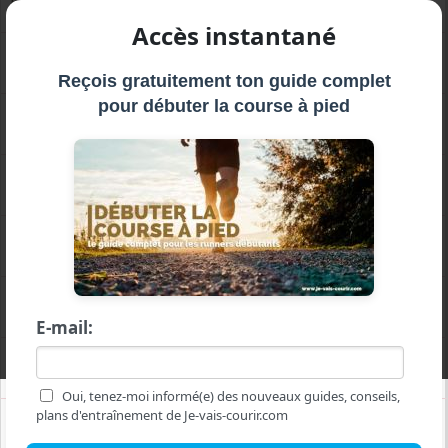
Idées de pancarte d'encouragement pour un marathon
Accès instantané
Conseils pour rester motivé à courir en hiver
Reçois gratuitement ton guide complet
pour débuter la course à pied
Running bonnes résolutions course à pied pour la rentrée
Participer à une course virtuelle running
Application Run an Empire un jeu de stratégie pour faire du running
Musique running créer des playlists pour la course à pied
E-mail:
Comment la course à pied-le running a changé ma vie
Oui, tenez-moi informé(e) des nouveaux guides, conseils,
plans d'entraînement de Je-vais-courir.com
42 bonnes raisons de courir ou pas un premier marathon