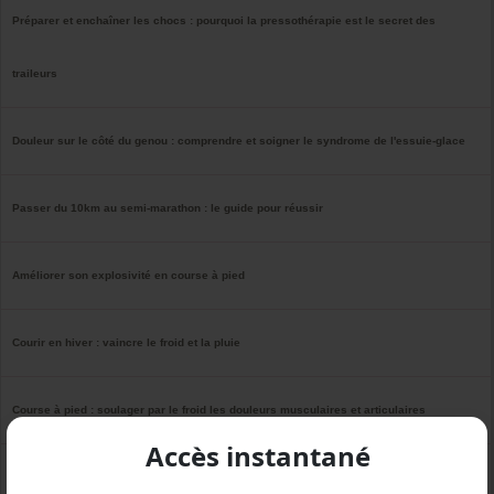
Préparer et enchaîner les chocs : pourquoi la pressothérapie est le secret des
traileurs
Douleur sur le côté du genou : comprendre et soigner le syndrome de l'essuie-glace
Passer du 10km au semi-marathon : le guide pour réussir
Améliorer son explosivité en course à pied
Courir en hiver : vaincre le froid et la pluie
Course à pied : soulager par le froid les douleurs musculaires et articulaires
Accès instantané
Revenir plus fort : comment reprendre la course à pied après une blessure