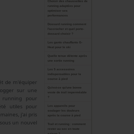
Choisir des chaussettes de
running adaptées pour
optimiser ses
performances
Dossard running comment
l'accrocher et quel porte-
dossard choisir ?
Les gants chauffants G-
Heat pour le ski
Quelle tenue détente après
une sortie running
Les 5 accessoires
indispensables pour la
course à pied
rêt de m'équiper
Qu'est-ce qu'une bonne
 jogger sur une
veste de trail imperméable
n running pour
?
té utiles pour
Les appareils pour
soulager les douleurs
aines, j'ai pris
après la course à pied
 sous un nouvel
Trail et running : comment
rester au sec en toute
saison ?