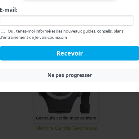
ui correspond à son profil, ses motivations et à ses besoi
E-mail:
t, mais cet outil de mesure est très utile, bien lo
'est bel et bien un accessoire indispensable pour début
Oui, tenez-moi informé(e) des nouveaux guides, conseils, plans
se à pied.
d'entraînement de Je-vais-courir.com
Montre Cardio Geonaute