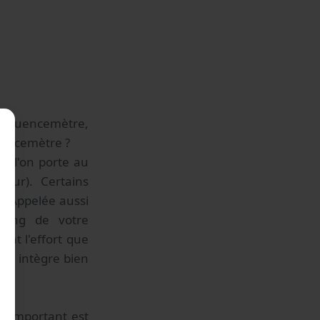
-fréquencemètre,
quencemètre ?
ue l'on porte au
teur). Certains
t. Appelée aussi
long de votre
nt l'effort que
re intègre bien
, l'important est