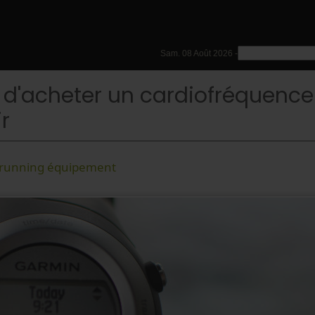
Sam. 08 Août 2026 -
s d'acheter un cardiofréquenc
r
 running équipement