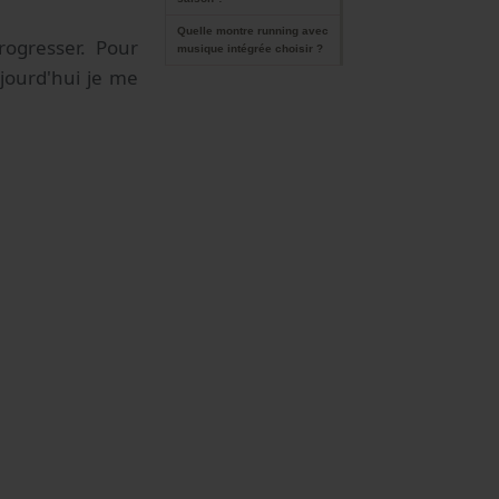
Quelle montre running avec
ogresser. Pour
musique intégrée choisir ?
ujourd'hui je me