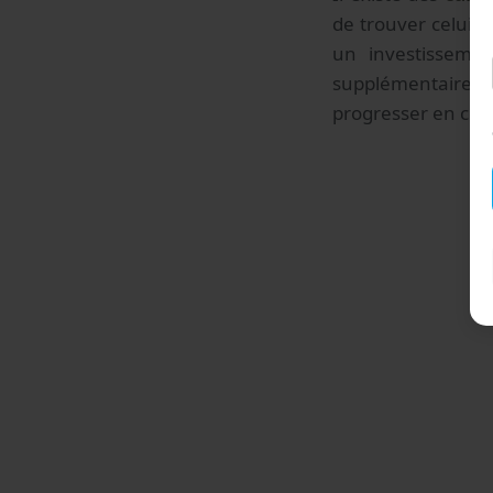
de trouver celui q
un investissemen
supplémentaire, c
progresser en cour