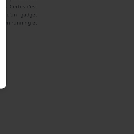
ns. Certes c'est
in d'un gadget
er en running et