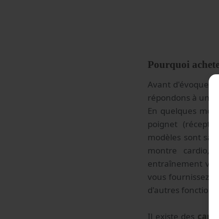
Pourquoi achete
Avant d'évoquer l
répondons à une q
En quelques mots,
poignet (récepte
modèles sont sans
montre cardio, 
entraînement votr
vous fournissez p
d'autres fonctionna
Il existe des
card