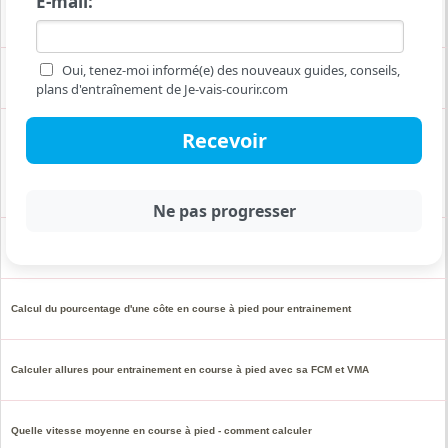
E-mail:
Calcul VMA : quelle est la vitesse moyenne selon l'âge et le sexe
Oui, tenez-moi informé(e) des nouveaux guides, conseils,
Comment calculer le dénivelé d'un parcours en course à pied ?
plans d'entraînement de Je-vais-courir.com
Combien de temps ou quelle distance courir pour éliminer les calories de ces
aliments ?
Calcul et formule pour estimer ou prédire un temps en course à pied
Calcul du pourcentage d'une côte en course à pied pour entrainement
Calculer allures pour entrainement en course à pied avec sa FCM et VMA
Quelle vitesse moyenne en course à pied - comment calculer