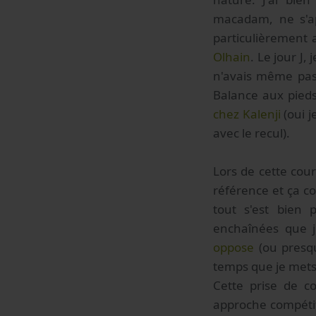
macadam, ne s'ap
particulièrement a
Olhain
. Le jour J,
n'avais même pas
Balance aux pieds,
chez Kalenji
(oui j
avec le recul).
Lors de cette cour
référence et ça c
tout s'est bien 
enchaînées que j
oppose
(ou presqu
temps que je mets 
Cette prise de c
approche compétiti