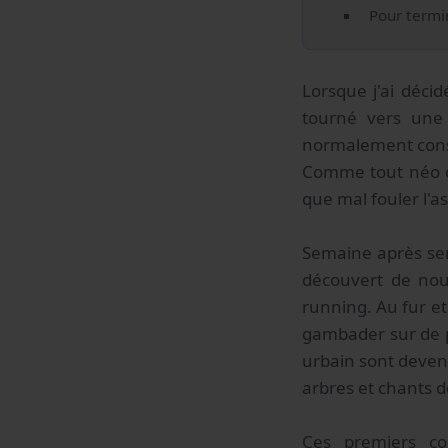
Pour terminer
Lorsque j'ai déci
tourné vers une 
normalement const
Comme tout néo cou
que mal fouler l'a
Semaine après sem
découvert de nouv
running. Au fur et
gambader sur de p
urbain sont devenu
arbres et chants de
Ces premiers c