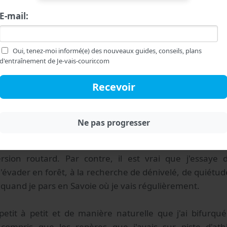
E-mail:
Oui, tenez-moi informé(e) des nouveaux guides, conseils, plans
d'entraînement de Je-vais-courir.com
la course à pied sur route vers le trail
édige ces lignes, je n'affirme pas avoir définitiveme
rsion routard. Par contre, il est vrai que j'essaye 
'évader en forêt, à la recherche de dénivelé, de quiétud
quand je pars en Savoie où je vais régulièrement.
t petit à petit et de manière naturelle que j'ai bifurqu
n compris que les repères que j'avais sur piste d'at