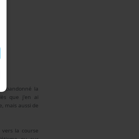
nt abandonné la
dès que j'en ai
e, mais aussi de
é vers la course
hlétisme ou sur