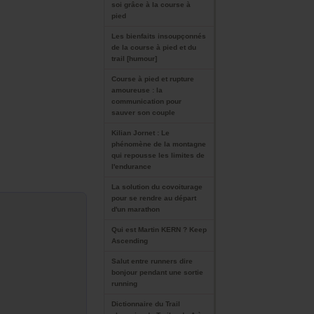
soi grâce à la course à
pied
Les bienfaits insoupçonnés
de la course à pied et du
trail [humour]
Course à pied et rupture
amoureuse : la
communication pour
sauver son couple
Kilian Jornet : Le
phénomène de la montagne
qui repousse les limites de
l'endurance
La solution du covoiturage
pour se rendre au départ
d'un marathon
Qui est Martin KERN ? Keep
Ascending
Salut entre runners dire
bonjour pendant une sortie
running
Dictionnaire du Trail