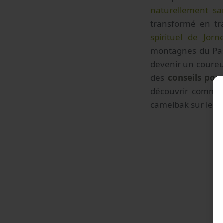
naturellement sa
transformé en tr
spirituel de Jorn
montagnes du Pas-
devenir un coureu
des
conseils pour
découvrir comment
camelbak sur le do