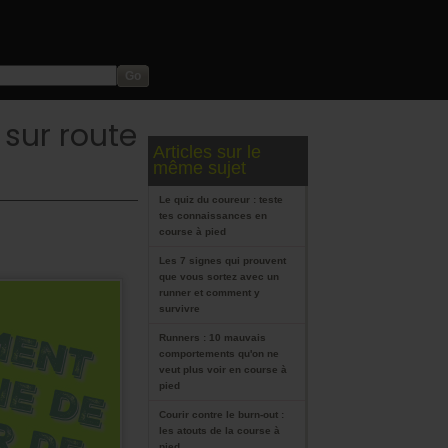
sur route
Articles sur le
même sujet
Le quiz du coureur : teste
tes connaissances en
course à pied
Les 7 signes qui prouvent
que vous sortez avec un
runner et comment y
survivre
Runners : 10 mauvais
comportements qu'on ne
veut plus voir en course à
pied
Courir contre le burn-out :
les atouts de la course à
pied