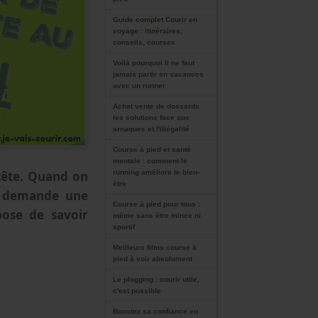
Guide complet Courir en
voyage : itinéraires,
conseils, courses
Voilà pourquoi il ne faut
jamais partir en vacances
avec un runner
Achat vente de dossards
les solutions face aux
arnaques et l'illégalité
Course à pied et santé
mentale : comment le
tête. Quand on
running améliore le bien-
être
er demande une
Course à pied pour tous :
pose de savoir
même sans être mince ni
sportif
Meilleurs films course à
pied à voir absolument
Le plogging : courir utile,
c'est possible
Boostez sa confiance en