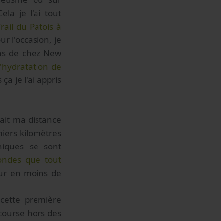
la je l'ai tout
rail du Patois à
ur l'occasion, je
ins de chez New
'hydratation de
a je l'ai appris
tait ma distance
iers kilomètres
niques se sont
mondes que tout
dur en moins de
 cette première
 course hors des