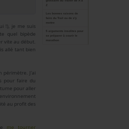
glossaire du Trailer de A à
Z
Les bonnes raisons de
faire du Trail ou de s'y
mettre
i !), je me suis
5 arguments insolites pour
te quel bipède
se préparer à courir le
r vite au début.
marathon
s allé tant bien
 périmètre. J'ai
s pour faire du
itume pour aller
n environnement
té au profit des
 de
me tourner