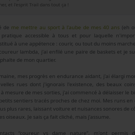
, et l'esprit Trail dans tout ça !
dé de
me mettre au sport à l'aube de mes 40 ans
(eh ou
pratique accessible à tous et pour laquelle n'impor
itué à une appétence : courir, ou tout du moins marche
reur lambda, j'ai enfilé une paire de baskets et je sui
sphalte de mon quartier.
aine, mes progrès en endurance aidant, j'ai élargi mon
elles rues dont j'ignorais l'existence, des beaux coin
 à mesure de mes sorties, j'ai commencé à délaisser le b
etits sentiers tracés proches de chez moi. Mes runs e
s plus rares, laissant voiture et nuisances sonores de cô
s oiseaux. Je sais ça fait cliché, mais j'assume.
ontacts “coureur vs dame nature”, m'ont permis