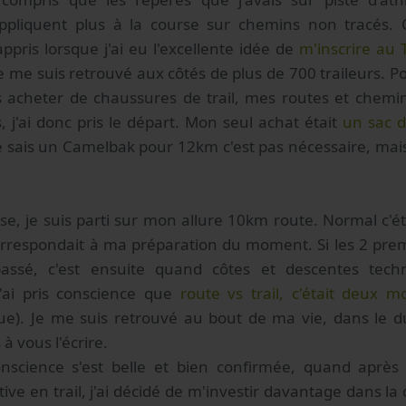
pliquent plus à la course sur chemins non tracés. Ce
ppris lorsque j'ai eu l'excellente idée de
m'inscrire au T
 je me suis retrouvé aux côtés de plus de 700 traileurs. Po
 acheter de chaussures de trail, mes routes et chem
 j'ai donc pris le départ. Mon seul achat était
un sac d
e sais un Camelbak pour 12km c'est pas nécessaire, mais ç
se, je suis parti sur mon allure 10km route. Normal c'é
orrespondait à ma préparation du moment. Si les 2 prem
passé, c'est ensuite quand côtes et descentes tech
'ai pris conscience que
route vs trail, c'était deux 
e). Je me suis retrouvé au bout de ma vie, dans le 
à vous l'écrire.
onscience s'est belle et bien confirmée, quand après
ve en trail, j'ai décidé de m'investir davantage dans la