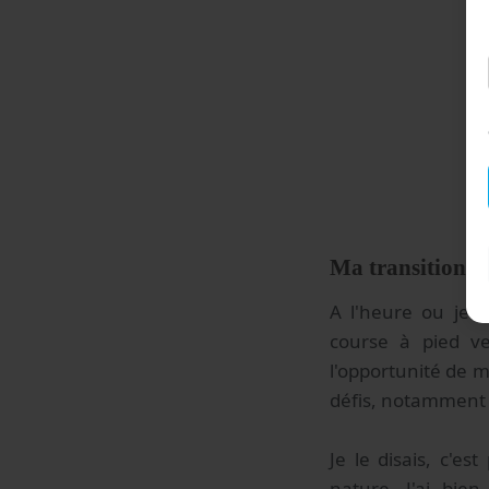
Ma transition de 
A l'heure ou je r
course à pied ve
l'opportunité de m
défis, notamment 
Je le disais, c'es
nature. J'ai bie