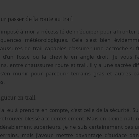
r passer de la route au trail
t imposé à moi la nécessité de m'équiper pour affronter 
équences météorologiques. Cela s'est bien évidemme
chaussures de trail capables d'assurer une accroche su
 d'un fossé ou la cheville en angle droit. Je vous l'
s, entre chaussures route et trail, il y a une sacrée dif
s'en munir pour parcourir terrains gras et autres par
s.
gueur en trail
'ai eu à prendre en compte, c'est celle de la sécurité. Su
etrouver blessé accidentellement. Mais en pleine nature, 
idérablement supérieurs. Je ne suis certainement pas u
 terrains, mais j'avoue mettre davantage d'audace d