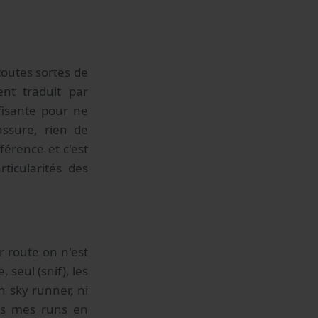
toutes sortes de
nt traduit par
ffisante pour ne
assure, rien de
férence et c'est
ticularités des
r route on n'est
seul (snif), les
n sky runner, ni
ans mes runs en