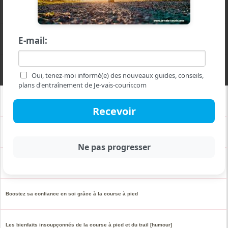
Voilà pourquoi il ne faut jamais partir en vacances avec un runner
E-mail:
Achat vente de dossards les solutions face aux arnaques et l'illégalité
Course à pied et santé mentale : comment le running améliore le bien-être
Oui, tenez-moi informé(e) des nouveaux guides, conseils,
plans d'entraînement de Je-vais-courir.com
Course à pied pour tous : même sans être mince ni sportif
Meilleurs films course à pied à voir absolument
Le plogging : courir utile, c'est possible
Boostez sa confiance en soi grâce à la course à pied
Les bienfaits insoupçonnés de la course à pied et du trail [humour]