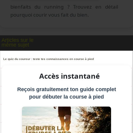
bienfaits du running ? Trouvez en détail
pourquoi courir vous fait du bien.
Articles sur le
même sujet
Le quiz du coureur : teste tes connaissances en course à pied
Accès instantané
Les 7 signes qui prouvent que vous sortez avec un runner et comment y survivre
Reçois gratuitement ton guide complet
Runners : 10 mauvais comportements qu'on ne veut plus voir en course à pied
pour débuter la course à pied
Courir contre le burn-out : les atouts de la course à pied
Guide complet Courir en voyage : itinéraires, conseils, courses