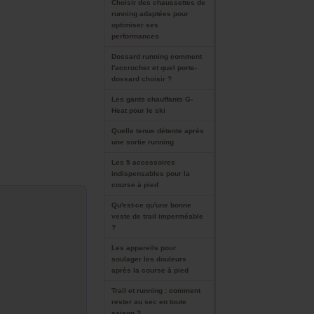
Choisir des chaussettes de
running adaptées pour
optimiser ses
performances
Dossard running comment
l'accrocher et quel porte-
dossard choisir ?
Les gants chauffants G-
Heat pour le ski
Quelle tenue détente après
une sortie running
Les 5 accessoires
indispensables pour la
course à pied
Qu'est-ce qu'une bonne
veste de trail imperméable
?
Les appareils pour
soulager les douleurs
après la course à pied
Trail et running : comment
rester au sec en toute
saison ?