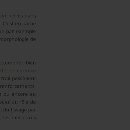
sont celles dans
. C'est en partie
nne par exemple
a morphologie de
rottements; bien
ifférences entre
 trail possèdent
 renforcements,
on ou encore au
jouer un rôle de
 du tissage par
 les meilleures