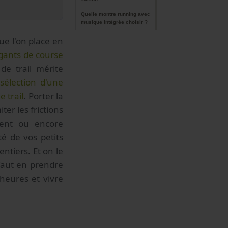
Quelle montre running avec
musique intégrée choisir ?
que l'on place en
 gants de course
de trail mérite
sélection d'une
 trail
. Porter la
er les frictions
ment ou encore
té de vos petits
entiers. Et on le
 faut en prendre
 heures et vivre