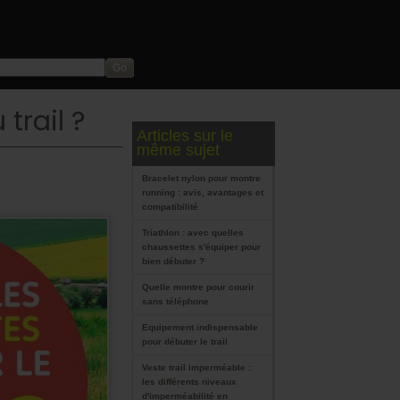
trail ?
Articles sur le
même sujet
Bracelet nylon pour montre
running : avis, avantages et
compatibilité
Triathlon : avec quelles
chaussettes s'équiper pour
bien débuter ?
Quelle montre pour courir
sans téléphone
Equipement indispensable
pour débuter le trail
Veste trail imperméable :
les différents niveaux
d'imperméabilité en