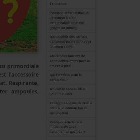
Schmerber
Pourquoi créer un maillot
de course à pied
personnalisé pour son
groupe de running
Bien choisir son harnais
canicross pour courir avec
un chien sportif
Choisir des lunettes de
sport polyvalentes pour la
ssi primordiale
course à pied
t l'accessoire
Quel matériel pour le
canicross ?
at. Respirante,
Trouver le cadeau idéal
ter ampoules,
pour un runner
10 idées cadeaux de Noël à
offrir à un coureur fan de
running trail
Pourquoi acheter une
montre GPS avec
cartographie intégrée ?