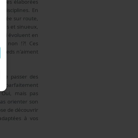
utres élaborées
s disciplines. En
iquée sur route,
ntés et sinueux,
 qui évoluent en
FE non !?! Ces
e pieds n'aiment
 de passer des
ait parfaitement
. Oui, mais pas
pas orienter son
ose de découvrir
 adaptées à vos