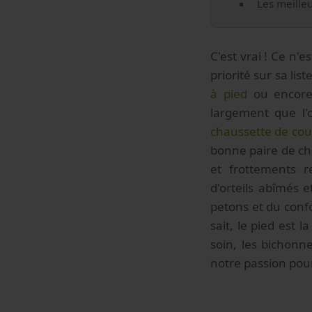
Les meilleu
C'est vrai ! Ce n'e
priorité sur sa li
à pied
ou encor
largement que l'
chaussette de cou
bonne paire de cha
et frottements r
d'orteils abîmés e
petons et du confo
sait, le pied est 
soin, les bichonn
notre passion pour