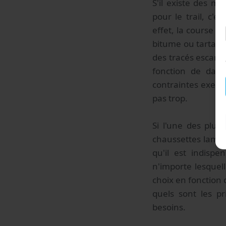
S'il existe des m
pour le trail, c'e
effet, la course e
bitume ou tartan. 
des tracés escarp
fonction de dame
contraintes exercé
pas trop.
Si l'une des plu
chaussettes lambda
qu'il est indispe
n'importe lesquell
choix en fonction 
quels sont les pr
besoins.