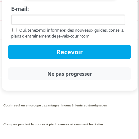
E-mail:
Respiration course à pied : courir sans s'essouffler
Oui, tenez-moi informé(e) des nouveaux guides, conseils,
Entraînement de marathon : réveillez l'athlète qui sommeille en vous !
plans d'entraînement de Je-vais-courir.com
S'entrainer à courir en descente à Méribel
A quelle allure courir pour maigrir efficacement ?
Gainage course à pied : bénéfices, exercices et planification
Courir seul ou en groupe : avantages, inconvénients et témoignages
Crampes pendant la course à pied : causes et comment les éviter