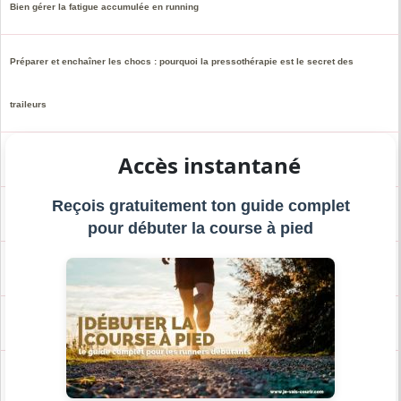
Bien gérer la fatigue accumulée en running
Préparer et enchaîner les chocs : pourquoi la pressothérapie est le secret des
traileurs
Accès instantané
Passer du 10km au semi-marathon : le guide pour réussir
Reçois gratuitement ton guide complet
Améliorer son explosivité en course à pied
pour débuter la course à pied
Courir en hiver : vaincre le froid et la pluie
Course à pied : soulager par le froid les douleurs musculaires et articulaires
Revenir plus fort : comment reprendre la course à pied après une blessure