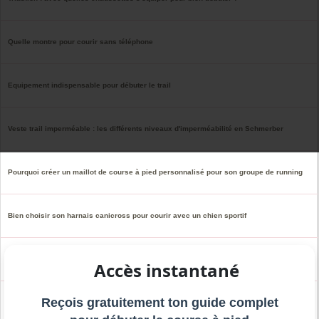
Quelle montre pour courir sans téléphone
Equipement indispensable pour débuter le trail
Veste trail imperméable : les différents niveaux d'imperméabilité en Schmerber
Pourquoi créer un maillot de course à pied personnalisé pour son groupe de running
Bien choisir son harnais canicross pour courir avec un chien sportif
Choisir des lunettes de sport polyvalentes pour la course à pied
Accès instantané
Reçois gratuitement ton guide complet
Quel matériel pour le canicross ?