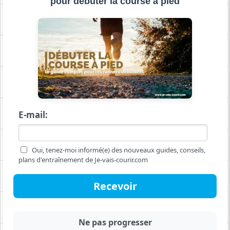
pour débuter la course à pied
Trouver le cadeau idéal pour un runner
10 idées cadeaux de Noël à offrir à un coureur fan de running trail
Pourquoi acheter une montre GPS avec cartographie intégrée ?
E-mail:
Choisir des chaussettes de running adaptées pour optimiser ses performances
Dossard running comment l'accrocher et quel porte-dossard choisir ?
Oui, tenez-moi informé(e) des nouveaux guides, conseils,
plans d'entraînement de Je-vais-courir.com
Les gants chauffants G-Heat pour le ski
Quelle tenue détente après une sortie running