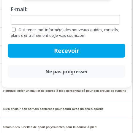
Bracelet nylon pour montre running : avis, avantages et compatibilité
E-mail:
Triathlon : avec quelles chaussettes s'équiper pour bien débuter ?
Oui, tenez-moi informé(e) des nouveaux guides, conseils,
plans d'entraînement de Je-vais-courir.com
Quelle montre pour courir sans téléphone
Equipement indispensable pour débuter le trail
Veste trail imperméable : les différents niveaux d'imperméabilité en Schmerber
Pourquoi créer un maillot de course à pied personnalisé pour son groupe de running
Bien choisir son harnais canicross pour courir avec un chien sportif
Choisir des lunettes de sport polyvalentes pour la course à pied