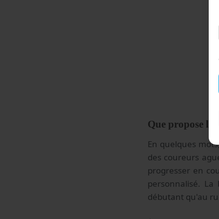
Que propose l'a
En quelques mots,
des coureurs ague
progresser en co
personnalisé. La
débutant qu'au ru