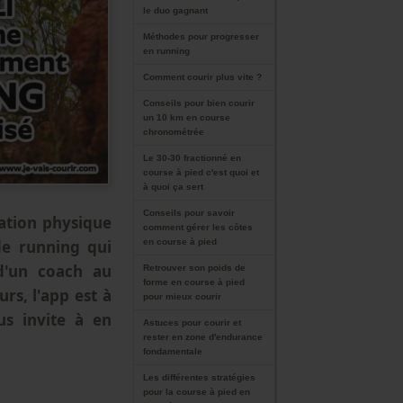
le duo gagnant
Méthodes pour progresser
en running
Comment courir plus vite ?
Conseils pour bien courir
un 10 km en course
chronométrée
Le 30-30 fractionné en
course à pied c'est quoi et
à quoi ça sert
Conseils pour savoir
ration physique
comment gérer les côtes
 de running qui
en course à pied
 d'un coach au
Retrouver son poids de
forme en course à pied
rs, l'app est à
pour mieux courir
us invite à en
Astuces pour courir et
rester en zone d'endurance
fondamentale
Les différentes stratégies
pour la course à pied en