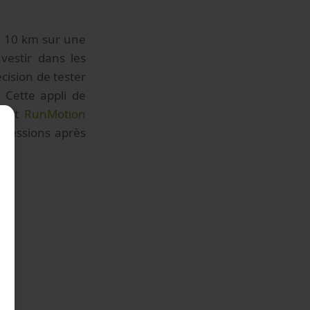
n 10 km sur une
nvestir dans les
écision de tester
 Cette appli de
c'est
RunMotion
mpressions après