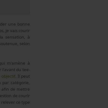
arder une bonne
, je vais courir
la sensation, à
 soutenue, selon
 qui m'amène à
 l'avant du tee-
 objectif
. Il peut
 par catégorie,
, afin de mettre
estion de courir
 relever ce type