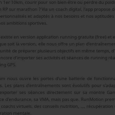
on 1er 10km, courir pour son bien-être ou perdre du poid
on RP sur marathon ? Via un coach digital, l'app propos
ersonnalisés et adaptés à nos besoins et nos aptitudes
os ambitions sportives.
iste en version application running gratuite (free) et 
e soit la version, elle nous offre un plan d'entraîneme
tunité de préparer plusieurs objectifs en même temps, d'o
encore d'importer ses activités et séances de running réa
ing GPS.
um nous ouvre les portes d'une batterie de fonctionn
. Les plans d'entraînements sont évolutifs pour s'adap
 exporter ses séances directement sur sa montre Gar
ice d'endurance, sa VMA, mais pas que. RunMotion premi
 coachs virtuels, des conseils nutrition, …, récupératio
aration mentale.