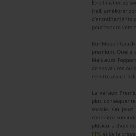
Être finisher de s
trail, améliorer s
d'entraînements p
pour tendre vers n
RunMotion Coach ex
premium. Quelle qu
Mais aussi l'oppor
de ses allures ou 
montre avec track
La version Premi
plus conséquentes
sociale. On peut
connaître son ind
plusieurs choix de
PPG
et de la prép