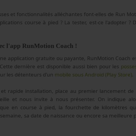
ses et fonctionnalités alléchantes font-elles de Run Mo
lications course à pied ? La tester, est-ce l'adopter ?
vec l'app RunMotion Coach !
 application gratuite ou payante, RunMotion Coach est 
ette dernière est disponible aussi bien pour les
posse
ur les détenteurs d'un
mobile sous Androïd (Play Store)
.
et rapide installation, place au premier lancement de 
ueille et nous invite à nous présenter. On indique a
que en course à pied, la fourchette de kilomètres qu
emaine, sa date de naissance ou encore sa meilleure 