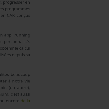
s, progresser en
e des programmes
 en CAP, conçus
en appli running
nt personnalisé.
btenir le calcul
lisées depuis sa
alités beaucoup
ter à notre vie
min (ou autre),
um, c'est aussi
n ou encore
de la