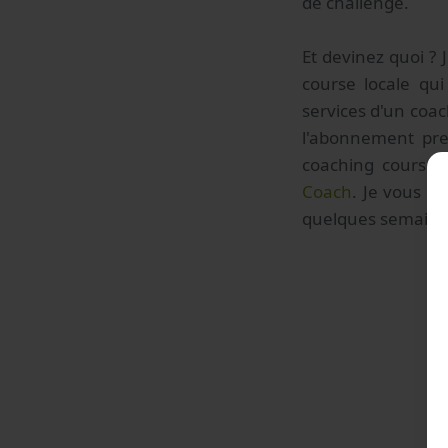
de challenge.
Et devinez quoi ?
course locale qui
services d'un coach
l'abonnement pre
coaching course à
Coach
. Je vous e
quelques semaines 