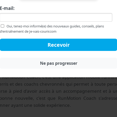
E-mail:
Oui, tenez-moi informé(e) des nouveaux guides, conseils, plans
d'entraînement de Je-vais-courir.com
ppli RunMotion Coach et à qui s'adresse-t'elle ?
 RunMotion Coach, c'est une application mobile running
rris et des coachs chevronnés qui permet à toute pers
urse à pied d'avoir accès à un accompagnement et à 
 bonne nouvelle, c'est que RunMotion Coach s'adress
nner ayant une solide expérience.