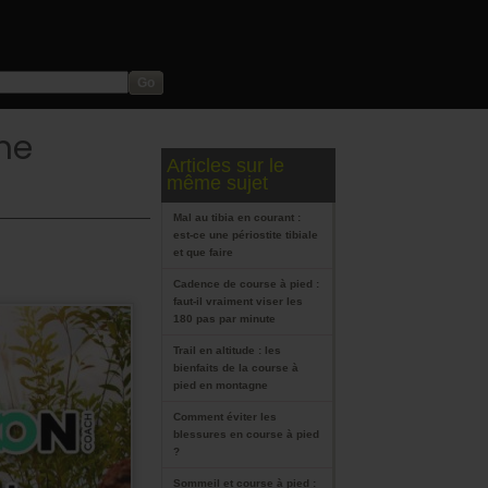
me
Articles sur le
même sujet
Mal au tibia en courant :
est-ce une périostite tibiale
et que faire
Cadence de course à pied :
faut-il vraiment viser les
180 pas par minute
Trail en altitude : les
bienfaits de la course à
pied en montagne
Comment éviter les
blessures en course à pied
?
Sommeil et course à pied :