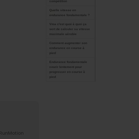
compétition
Quelle vitesse en
endurance fondamentale ?
Vma c'est quoi à quoi ça
sert de calculer sa vitesse
maximale aérobie
Comment augmenter son
endurance en course à
pied
Endurance fondamentale
courir lentement pour
progresser en course à
pied
 RunMotion