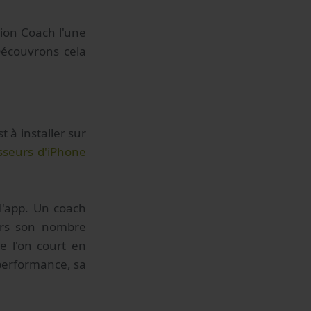
tion Coach l'une
 Découvrons cela
à installer sur
sseurs d'iPhone
l'app. Un coach
lors son nombre
e l'on court en
performance, sa