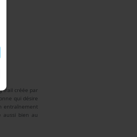
 trail créée par
onne qui désire
un entraînement
e aussi bien au