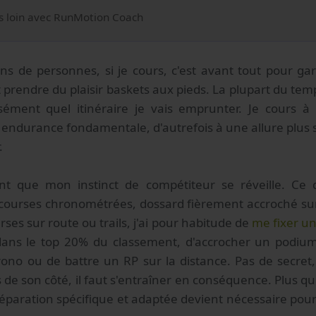
us loin avec RunMotion Coach
s de personnes, si je cours, c'est avant tout pour g
prendre du plaisir baskets aux pieds. La plupart du temps
sément quel itinéraire je vais emprunter. Je cours à 
en endurance fondamentale, d'autrefois à une allure plus
.
ant que mon instinct de compétiteur se réveille. Ce
 courses chronométrées, dossard fièrement accroché sur
rses sur route ou trails, j'ai pour habitude de
me fixer un
 dans le top 20% du classement, d'accrocher un podium
rono ou de battre un RP sur la distance. Pas de secret
 de son côté, il faut s'entraîner en conséquence. Plus qu
préparation spécifique et adaptée devient nécessaire pour