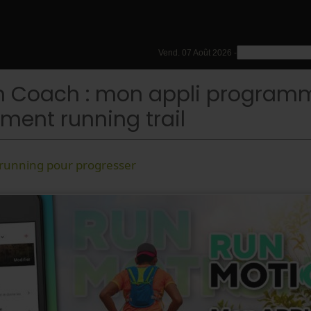
Vend. 07 Août 2026 -
n Coach : mon appli program
ment running trail
 running pour progresser