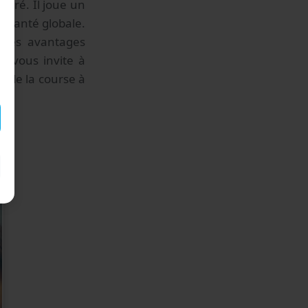
ibré. Il joue un
a santé globale.
e des avantages
e vous invite à
e de la course à