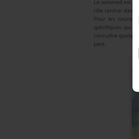
Le sommeil est un
rôle central dans 
Pour les coureur
spécifiques qui p
connaître quelques
pied.