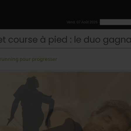
Vend. 07 Août 2026 -
t course à pied : le duo gagn
 running pour progresser