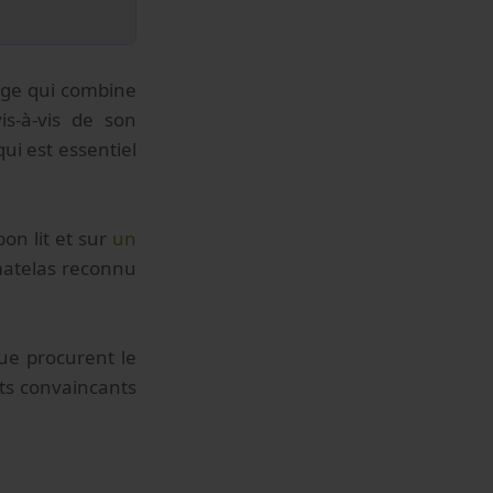
sage qui combine
is-à-vis de son
ui est essentiel
on lit et sur
un
matelas reconnu
que procurent le
ts convaincants