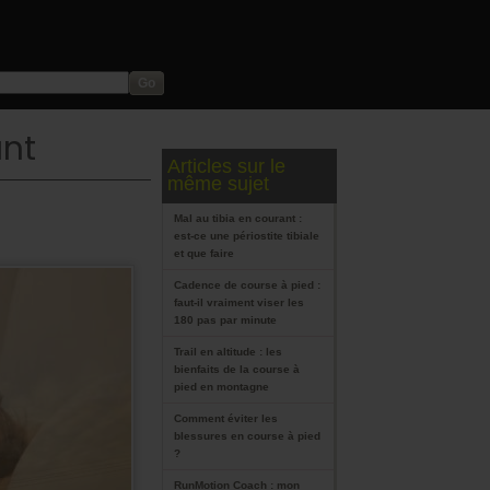
ant
Articles sur le
même sujet
Mal au tibia en courant :
est-ce une périostite tibiale
et que faire
Cadence de course à pied :
faut-il vraiment viser les
180 pas par minute
Trail en altitude : les
bienfaits de la course à
pied en montagne
Comment éviter les
blessures en course à pied
?
RunMotion Coach : mon