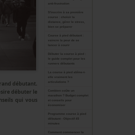
anti-frustration
S'inscrire à sa première
course : choisir la
distance, gérer le stress,
bien se préparer
Course à pied débutant :
vaincre la peur de se
lancer à courir
Débuter la course à pied :
le guide complet pour les
runners débutants
La course à pied abîme-t-
elle vraiment les
grand débutant.
articulations ?
ésire débuter le
Combien coûte un
marathon ? Budget complet
nseils qui vous
et conseils pour
économiser
Programme course à pied
débutant - Objectif 45
minutes
Comment commencer la