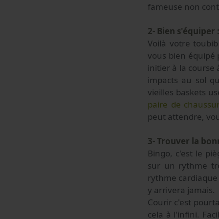
fameuse non contr
2- Bien s'équiper 
Voilà votre toubi
vous bien équipé p
initier à la course
impacts au sol qu
vieilles baskets u
paire de chaussu
peut attendre, vou
3- Trouver la bon
Bingo, c'est le p
sur un rythme tro
rythme cardiaque b
y arrivera jamais.
Courir c'est pourt
cela à l'infini. F