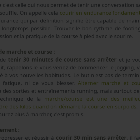
re c'est celle qui nous permet de tenir une conversation s
souffle. On appelle cela
courir en endurance fondament
durance qui par définition signifie être capable de mai
us longtemps possible. Trouver le bon rythme de footing
sion et la pratique de la course à pied avec le sourire.
 de marche et course :
t de
tenir 30 minutes de course sans arrêter
et je v
ait, rappelons-le vous venez de commencer le jogging, v
é à vos nouvelles habitudes. Le but n'est pas de termi
fatigue, ni de vous blesser.
Alterner marche et cou
e des sorties et entraînements running, mais surtout d
technique de la
marche/course est une des meille
re des kilos quand on démarre la course en surpoids
.
urez plus à marcher, c'est promis.
rement :
rogresser et réussir à
courir 30 min sans arrêter
, il f