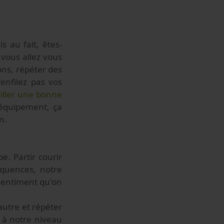
s au fait, êtes-
 vous allez vous
ions, répéter des
'enfilez pas vos
eiller une bonne
'équipement, ça
n.
e. Partir courir
équences, notre
 sentiment qu'on
autre et répéter
d à notre niveau