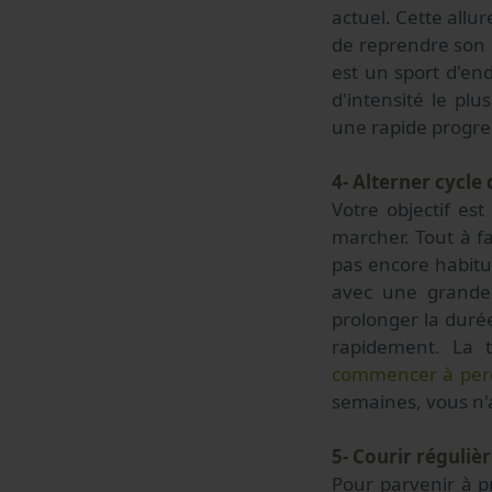
actuel. Cette allu
de reprendre son 
est un sport d'en
d'intensité le pl
une rapide progres
4- Alterner cycle
Votre objectif es
marcher. Tout à f
pas encore habitu
avec une grande 
prolonger la duré
rapidement. La 
commencer à perd
semaines, vous n'a
5- Courir réguliè
Pour parvenir à p