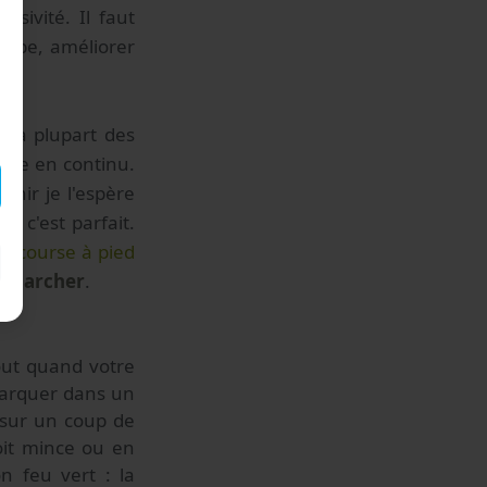
ssivité. Il faut
herbe, améliorer
e la plupart des
urse en continu.
enir je l'espère
s c'est parfait.
la course à pied
s marcher
.
out quand votre
mbarquer dans un
 sur un coup de
soit mince ou en
n feu vert : la