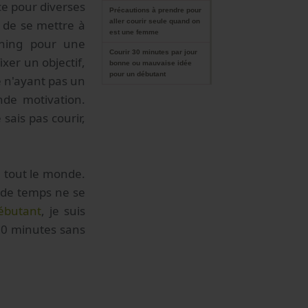
ce pour diverses
Précautions à prendre pour
aller courir seule quand on
 de se mettre à
est une femme
nning pour une
Courir 30 minutes par jour
ixer un objectif,
bonne ou mauvaise idée
pour un débutant
e n'ayant pas un
nde motivation.
sais pas courir,
e tout le monde.
f de temps ne se
ébutant
, je suis
0 minutes sans