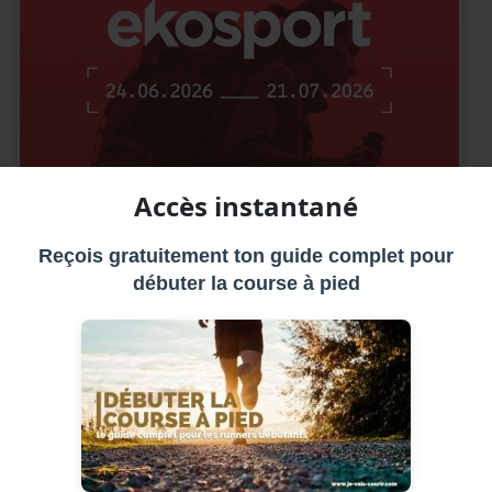
Accès instantané
Reçois gratuitement ton guide complet pour
débuter la course à pied
utant courir 30 minutes sans s'arrêter ni marcher
r le sujet, on ne devient pas Emil Zatopek en un rien 