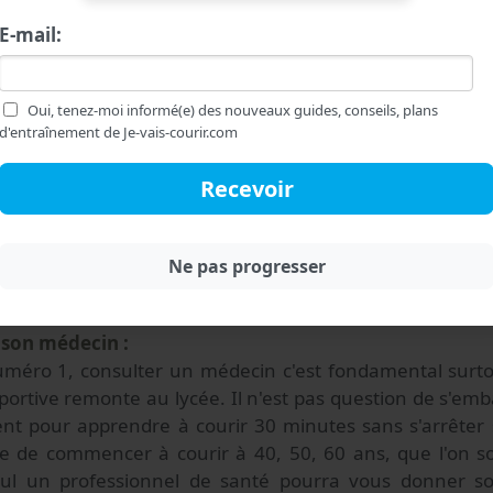
 discipline sportive, le secret du succès c'est la progre
E-mail:
 notre organisme d'assimiler nos efforts de sportif en 
en course à pied se fait progressivement.
Oui, tenez-moi informé(e) des nouveaux guides, conseils, plans
d'entraînement de Je-vais-courir.com
aut se fixer un objectif ! Souvent le premier palier qu
e fixent c'est de franchir le cap de la demi-heure de co
e, atteignable et qui vous permettra sans doute de dev
 de running. Si c'est l'idée que vous avez en tête alor
ble quelles sont les
erreurs à éviter quand on débute 
ont les conseils et astuces pour savoir
courir 30 min san
à son médecin :
 numéro 1, consulter un médecin c'est fondamental surt
sportive remonte au lycée. Il n'est pas question de s'e
nt pour apprendre à courir 30 minutes sans s'arrêter
ible de commencer à courir à 40, 50, 60 ans, que l'on 
eul un professionnel de santé pourra vous donner so