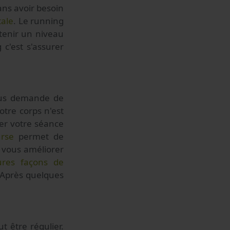
ans avoir besoin
ale
. Le running
ntenir un niveau
 c'est s'assurer
ous demande de
otre corps n'est
ner votre séance
rse
permet de
e vous améliorer
ures façons de
 Après quelques
aut être régulier.