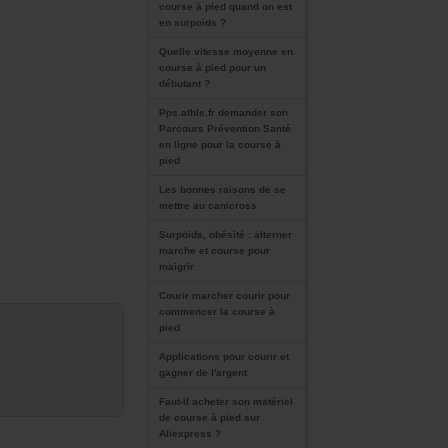
course à pied quand on est
en surpoids ?
Quelle vitesse moyenne en
course à pied pour un
débutant ?
Pps.athle.fr demander son
Parcours Prévention Santé
en ligne pour la course à
pied
Les bonnes raisons de se
mettre au canicross
Surpoids, obésité : alterner
marche et course pour
maigrir
Courir marcher courir pour
commencer la course à
pied
Applications pour courir et
gagner de l'argent
Faut-il acheter son matériel
de course à pied sur
Aliexpress ?