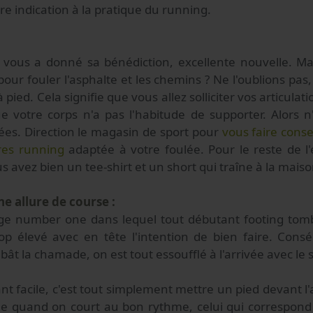
e indication à la pratique du running.
:
b vous a donné sa bénédiction, excellente nouvelle. Mai
our fouler l'asphalte et les chemins ? Ne l'oublions pas,
 à pied. Cela signifie que vous allez solliciter vos articulat
e votre corps n'a pas l'habitude de supporter. Alors n
sées. Direction le magasin de sport pour
vous faire cons
res running
adaptée à votre foulée. Pour le reste de l
s avez bien un tee-shirt et un short qui traîne à la maiso
ne allure de course :
iège number one dans lequel tout débutant footing tomb
p élevé avec en tête l'intention de bien faire. Cons
ât la chamade, on est tout essoufflé à l'arrivée avec le
ant facile, c'est tout simplement mettre un pied devant l'
acile quand on court au bon rythme, celui qui correspon