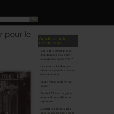
 pour le
Articles sur le
même sujet
Quel est le temps moyen
d'un débutant pour courir
un marathon aujourd'hui ?
Les erreurs à éviter pour
réussir sa première course
en compétition
Vaut-il mieux marcher ou
courir ?
Courir à 50 ans : le guide
essentiel pour débuter ou
reprendre
Débuter la course à pied
sans se décourager : guide