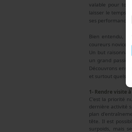
valable pour toute
laisser le temps à
ses performances 
Bien entendu, il f
coureurs novices s
Un but raisonnabl
un grand passionné
Découvrons ensem
et surtout quels s
1- Rendre visite 
C'est la priorité
dernière activité 
plan d'entraîneme
tête. Il est poss
surpoids, mais s