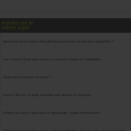
Articles sur le
même sujet
Quel est le temps moyen d'un débutant pour courir un marathon aujourd'hui ?
Les erreurs à éviter pour réussir sa première course en compétition
Vaut-il mieux marcher ou courir ?
Courir à 50 ans : le guide essentiel pour débuter ou reprendre
Débuter la course à pied sans se décourager : guide anti-frustration
S'inscrire à sa première course : choisir la distance, gérer le stress, bien se préparer