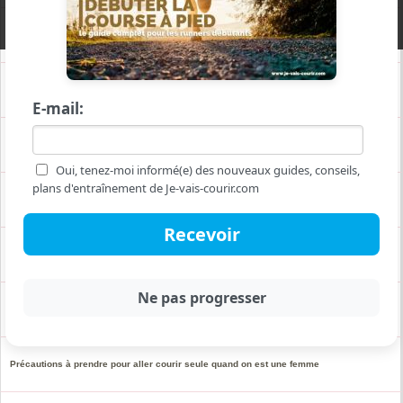
Pps.athle.fr demander son Parcours Prévention Santé en ligne pour la course à pied
Les bonnes raisons de se mettre au canicross
E-mail:
Surpoids, obésité : alterner marche et course pour maigrir
Oui, tenez-moi informé(e) des nouveaux guides, conseils,
plans d'entraînement de Je-vais-courir.com
Courir marcher courir pour commencer la course à pied
Applications pour courir et gagner de l'argent
Faut-il acheter son matériel de course à pied sur Aliexpress ?
Précautions à prendre pour aller courir seule quand on est une femme