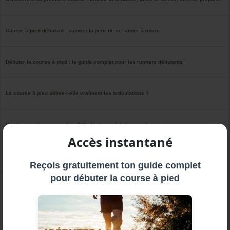
Course à pied débutant : vaincre la peur de se lancer à courir
Débuter la course à pied : le guide complet pour les runners débutants
La course à pied abîme-t-elle vraiment les articulations ?
Combien coûte un marathon ? Budget complet et conseils pour économiser
Accès instantané
Programme course à pied débutant - Objectif 45 minutes
Reçois gratuitement ton guide complet
pour débuter la course à pied
Comment commencer la course à pied quand on est en surpoids ?
Quelle vitesse moyenne en course à pied pour un débutant ?